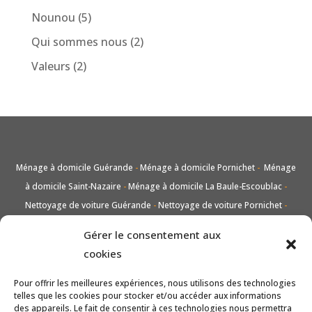
Nounou
(5)
Qui sommes nous
(2)
Valeurs
(2)
Ménage à domicile Guérande
-
Ménage à domicile Pornichet
-
Ménage
à domicile Saint-Nazaire
-
Ménage à domicile La Baule-Escoublac
-
Nettoyage de voiture Guérande
-
Nettoyage de voiture Pornichet
-
Nettoyage de voiture Saint-Nazaire
-
Nettoyage de voiture La Baule-
Gérer le consentement aux
Escoublac
-
Lavage vitres et carreaux Guérande
-
Lavage vitres et
cookies
carreaux Pornichet
-
Lavage vitres et carreaux Saint-Nazaire
-
Lavage
vitres et carreaux La Baule-Escoublac
-
Entretien de jardin taille et tonte
Pour offrir les meilleures expériences, nous utilisons des technologies
telles que les cookies pour stocker et/ou accéder aux informations
Guérande
-
Entretien de jardin taille et tonte Pornichet
-
Entretien de
des appareils. Le fait de consentir à ces technologies nous permettra