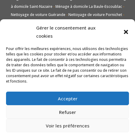
à domicile Saint-Nazaire
-
Ménage à domicile La Baule-Escoublac
-
Nettoyage de voiture Guérande
-
Nettoyage de voiture Pornichet
-
Nettoyage de voiture Saint-Nazaire
-
Nettoyage de voiture La Baule-
Gérer le consentement aux
Escoublac
-
Lavage vitres et carreaux Guérande
-
Lavage vitres et
cookies
carreaux Pornichet
-
Lavage vitres et carreaux Saint-Nazaire
-
Lavage
vitres et carreaux La Baule-Escoublac
-
Entretien de jardin taille et tonte
Pour offrir les meilleures expériences, nous utilisons des technologies
telles que les cookies pour stocker et/ou accéder aux informations
Guérande
-
Entretien de jardin taille et tonte Pornichet
-
Entretien de
des appareils. Le fait de consentir à ces technologies nous permettra
jardin taille et tonte Saint-Nazaire
-
Entretien de jardin taille et tonte La
de traiter des données telles que le comportement de navigation ou
les ID uniques sur ce site. Le fait de ne pas consentir ou de retirer son
Baule-Escoublac
-
Nettoyage Guérande
-
Nettoyage Pornichet
-
consentement peut avoir un effet négatif sur certaines caractéristiques
Nettoyage Saint-Nazaire
-
Nettoyage La Baule-Escoublac
et fonctions.
Accepter
Refuser
Voir les préférences
Mentions Légales