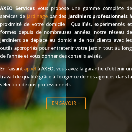
AXEO Services
vous propose une gamme complète d
services de
jardinage
par des
jardiniers professionnels
proximité de votre domicile ! Qualifiés, expérimentés et
formés depuis de nombreuses années, notre réseau de
jardiniers se déplace au domicile de nos clients avec les
outils appropriés pour entretenir votre jardin tout au long
de l’année et vous donner des conseils avisés.
En faisant
appel
à AXEO, vous avez la garantie d’obtenir un
travail de qualité grâce à l’exigence de nos agences dans la
sélection de nos professionnels.
EN SAVOIR +