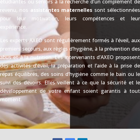
étudiantes ou seniors à la recherche d’un complément de
revenu, nos
assistantes maternelles
sont sélectionnée
pour leur motivation, leurs compétences et leur
expérience.
Les experts AXEO sont régulièrement formés à l’éveil, aux
premiers secours, aux règles d’hygiène, à la prévention des
abus et à la nutrition. Les intervenants d’AXEO proposent
des activités d’éveil, la préparation et l’aide à la prise de
repas équilibrés, des soins d’hygiène comme le bain ou le
suivi des devoirs. Elles veillent à ce que la sécurité et le
développement de votre enfant soient garantis à tout
moment.