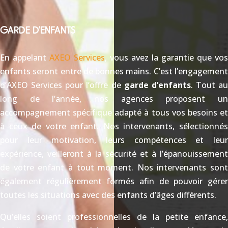
GARDE D’ENFANTS
En appelant
AXEO Services
, vous avez la garantie que vos
enfants seront entre de bonnes mains. C’est l’engagement
d’AXEO Services pour l’offre de
garde d’enfants
. Tout au
long de l’année, nos agences proposent un
accompagnement spécifique adapté à tous vos besoins et
à ceux de votre enfant. Nos intervenants, sélectionnés
pour leur motivation, leurs compétences et leur
expérience, veilleront à la sécurité et à l’épanouissement
de votre enfant à tout moment. Nos intervenants sont
également régulièrement formés afin de pouvoir gérer
toutes les situations avec des enfants d’âges différents.
Qu’elles soient professionnelles de la petite enfance,