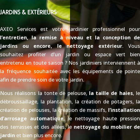
JARDINS & EXTÉRIEURS
AXEO Services est votre jardinier professionnel pour
l’entretien, la remise à niveau et la conception de
jardins ou encore, le nettoyage extérieur
. Vous
souhaitez profiter d’un jardin ou espace vert bien
entretenu en toute saison ? Nos jardiniers interviennent à
la fréquence souhaitée avec les équipements de pointe
afin de prendre soin de votre jardin.
Nous réalisons la tonte de pelouse,
la taille de haies
, l
débroussaillage, la plantation, la création de potagers, la
création de pelouses, la création de massifs,
l’installation
d’arrosage automatique
, le nettoyage haute pression
des terrasses et des allées, le
nettoyage du mobilier de
jardin
et bien plus encore.