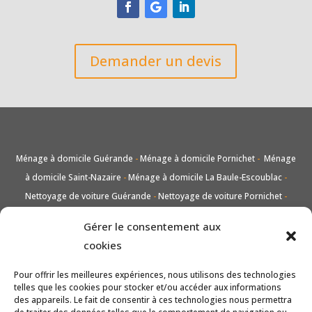
Demander un devis
Ménage à domicile Guérande
-
Ménage à domicile Pornichet
-
Ménage
à domicile Saint-Nazaire
-
Ménage à domicile La Baule-Escoublac
-
Nettoyage de voiture Guérande
-
Nettoyage de voiture Pornichet
-
Nettoyage de voiture Saint-Nazaire
-
Nettoyage de voiture La Baule-
Gérer le consentement aux
Escoublac
-
Lavage vitres et carreaux Guérande
-
Lavage vitres et
cookies
carreaux Pornichet
-
Lavage vitres et carreaux Saint-Nazaire
-
Lavage
vitres et carreaux La Baule-Escoublac
-
Entretien de jardin taille et tonte
Pour offrir les meilleures expériences, nous utilisons des technologies
telles que les cookies pour stocker et/ou accéder aux informations
Guérande
-
Entretien de jardin taille et tonte Pornichet
-
Entretien de
des appareils. Le fait de consentir à ces technologies nous permettra
jardin taille et tonte Saint-Nazaire
-
Entretien de jardin taille et tonte La