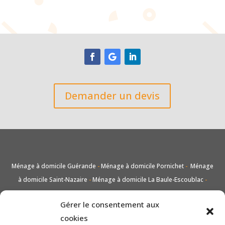
Demander un devis
Ménage à domicile Guérande
-
Ménage à domicile Pornichet
-
Ménage
à domicile Saint-Nazaire
-
Ménage à domicile La Baule-Escoublac
-
Nettoyage de voiture Guérande
-
Nettoyage de voiture Pornichet
-
Gérer le consentement aux
Nettoyage de voiture Saint-Nazaire
-
Nettoyage de voiture La Baule-
cookies
Escoublac
-
Lavage vitres et carreaux Guérande
-
Lavage vitres et