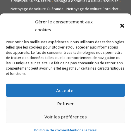
à domicile Saint-Nazaire
-
Ménage à domicile La Baule-Escoublac
-
Nettoyage de voiture Guérande
-
Nettoyage de voiture Pornichet
-
Nettoyage de voiture Saint-Nazaire
-
Nettoyage de voiture La Baule-
Gérer le consentement aux
Escoublac
-
Lavage vitres et carreaux Guérande
-
Lavage vitres et
cookies
carreaux Pornichet
-
Lavage vitres et carreaux Saint-Nazaire
-
Lavage
vitres et carreaux La Baule-Escoublac
-
Entretien de jardin taille et tonte
Pour offrir les meilleures expériences, nous utilisons des technologies
telles que les cookies pour stocker et/ou accéder aux informations
Guérande
-
Entretien de jardin taille et tonte Pornichet
-
Entretien de
des appareils. Le fait de consentir à ces technologies nous permettra
jardin taille et tonte Saint-Nazaire
-
Entretien de jardin taille et tonte La
de traiter des données telles que le comportement de navigation ou
les ID uniques sur ce site. Le fait de ne pas consentir ou de retirer son
Baule-Escoublac
-
Nettoyage Guérande
-
Nettoyage Pornichet
-
consentement peut avoir un effet négatif sur certaines caractéristiques
Nettoyage Saint-Nazaire
-
Nettoyage La Baule-Escoublac
et fonctions.
Accepter
Refuser
Voir les préférences
Mentions Légales
Politique de cookies
Mentions légales