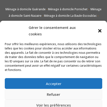
Ménage à domicile Guérande
-
Ménage à domicile Pornichet
-
Ménage
à domicile Saint-Nazaire
-
Ménage à domicile La Baule-Escoublac
-
Nettoyage de voiture Guérande
-
Nettoyage de voiture Pornichet
-
Gérer le consentement aux
Nettoyage de voiture Saint-Nazaire
-
Nettoyage de voiture La Baule-
cookies
Escoublac
-
Lavage vitres et carreaux Guérande
-
Lavage vitres et
carreaux Pornichet
-
Lavage vitres et carreaux Saint-Nazaire
-
Lavage
Pour offrir les meilleures expériences, nous utilisons des technologies
vitres et carreaux La Baule-Escoublac
-
Entretien de jardin taille et tonte
telles que les cookies pour stocker et/ou accéder aux informations
des appareils. Le fait de consentir à ces technologies nous permettra
Guérande
-
Entretien de jardin taille et tonte Pornichet
-
Entretien de
de traiter des données telles que le comportement de navigation ou
jardin taille et tonte Saint-Nazaire
-
Entretien de jardin taille et tonte La
les ID uniques sur ce site. Le fait de ne pas consentir ou de retirer son
consentement peut avoir un effet négatif sur certaines caractéristiques
Baule-Escoublac
-
Nettoyage Guérande
-
Nettoyage Pornichet
-
et fonctions.
Nettoyage Saint-Nazaire
-
Nettoyage La Baule-Escoublac
Accepter
Refuser
Voir les préférences