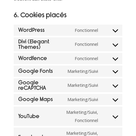
6. Cookies placés
WordPress
Fonctionnel
Consent
Divi (Elegant
to
Fonctionnel
Themes)
Consent
service
to
Wordfence
Fonctionnel
wordpress
Consent
service
to
Google Fonts
Marketing/Suivi
divi-
Consent
service
(elegant-
Google
to
Marketing/Suivi
wordfence
reCAPTCHA
themes)
Consent
service
to
Google Maps
Marketing/Suivi
google-
Consent
service
fonts
to
Marketing/Suivi,
google-
YouTube
service
Consent
Fonctionnel
recaptcha
google-
to
Marketing/Suivi,
maps