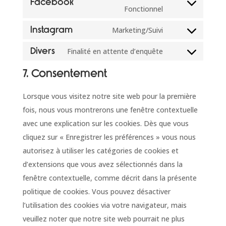
service
Facebook
Consent
Fonctionnel
youtube
to
Instagram
Marketing/Suivi
service
Consent
facebook
to
Divers
Finalité en attente d’enquête
Consent
service
to
7. Consentement
instagram
service
Lorsque vous visitez notre site web pour la première
divers
fois, nous vous montrerons une fenêtre contextuelle
avec une explication sur les cookies. Dès que vous
cliquez sur « Enregistrer les préférences » vous nous
autorisez à utiliser les catégories de cookies et
d’extensions que vous avez sélectionnés dans la
fenêtre contextuelle, comme décrit dans la présente
politique de cookies. Vous pouvez désactiver
l’utilisation des cookies via votre navigateur, mais
veuillez noter que notre site web pourrait ne plus