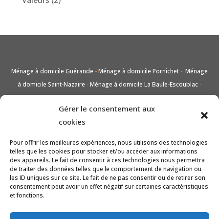
Ménage à domicile Guérande
-
Ménage à domicile Pornichet
-
Ménage
à domicile Saint-Nazaire
-
Ménage à domicile La Baule-Escoublac
-
Nettoyage de voiture Guérande
-
Nettoyage de voiture Pornichet
-
Gérer le consentement aux
Nettoyage de voiture Saint-Nazaire
-
Nettoyage de voiture La Baule-
cookies
Escoublac
-
Lavage vitres et carreaux Guérande
-
Lavage vitres et
carreaux Pornichet
-
Lavage vitres et carreaux Saint-Nazaire
-
Lavage
Pour offrir les meilleures expériences, nous utilisons des technologies
vitres et carreaux La Baule-Escoublac
-
Entretien de jardin taille et tonte
telles que les cookies pour stocker et/ou accéder aux informations
des appareils. Le fait de consentir à ces technologies nous permettra
Guérande
-
Entretien de jardin taille et tonte Pornichet
-
Entretien de
de traiter des données telles que le comportement de navigation ou
jardin taille et tonte Saint-Nazaire
-
Entretien de jardin taille et tonte La
les ID uniques sur ce site. Le fait de ne pas consentir ou de retirer son
consentement peut avoir un effet négatif sur certaines caractéristiques
Baule-Escoublac
-
Nettoyage Guérande
-
Nettoyage Pornichet
-
et fonctions.
Nettoyage Saint-Nazaire
-
Nettoyage La Baule-Escoublac