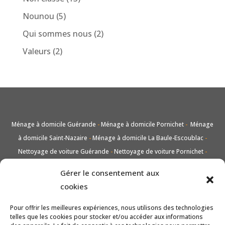
Nounou
(5)
Qui sommes nous
(2)
Valeurs
(2)
Ménage à domicile Guérande
-
Ménage à domicile Pornichet
-
Ménage
à domicile Saint-Nazaire
-
Ménage à domicile La Baule-Escoublac
-
Nettoyage de voiture Guérande
-
Nettoyage de voiture Pornichet
-
Nettoyage de voiture Saint-Nazaire
-
Nettoyage de voiture La Baule-
Gérer le consentement aux
Escoublac
-
Lavage vitres et carreaux Guérande
-
Lavage vitres et
cookies
carreaux Pornichet
-
Lavage vitres et carreaux Saint-Nazaire
-
Lavage
vitres et carreaux La Baule-Escoublac
-
Entretien de jardin taille et tonte
Pour offrir les meilleures expériences, nous utilisons des technologies
telles que les cookies pour stocker et/ou accéder aux informations
Guérande
-
Entretien de jardin taille et tonte Pornichet
-
Entretien de