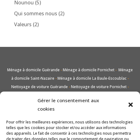
Nounou
(5)
Qui sommes nous
(2)
Valeurs
(2)
Ménage à domicile Guérande
-
Ménage à domicile Pornichet
-
Ménage
à domicile Saint-Nazaire
-
Ménage à domicile La Baule-Escoublac
-
Nettoyage de voiture Guérande
-
Nettoyage de voiture Pornichet
-
Nettoyage de voiture Saint-Nazaire
-
Nettoyage de voiture La Baule-
Gérer le consentement aux
Escoublac
-
Lavage vitres et carreaux Guérande
-
Lavage vitres et
cookies
carreaux Pornichet
-
Lavage vitres et carreaux Saint-Nazaire
-
Lavage
vitres et carreaux La Baule-Escoublac
-
Entretien de jardin taille et tonte
Pour offrir les meilleures expériences, nous utilisons des technologies
telles que les cookies pour stocker et/ou accéder aux informations
Guérande
-
Entretien de jardin taille et tonte Pornichet
-
Entretien de
des appareils. Le fait de consentir à ces technologies nous permettra
jardin taille et tonte Saint-Nazaire
-
Entretien de jardin taille et tonte La
de traiter des données telles que le comportement de navigation ou