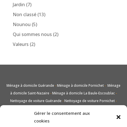
Jardin
(7)
Non classé
(13)
Nounou
(5)
Qui sommes nous
(2)
Valeurs
(2)
Ménage à domicile Guérande
-
Ménage à domicile Pornichet
-
Ménage
à domicile Saint-Nazaire
-
Ménage à domicile La Baule-Escoublac
-
Nettoyage de voiture Guérande
-
Nettoyage de voiture Pornichet
-
Nettoyage de voiture Saint-Nazaire
-
Nettoyage de voiture La Baule-
Gérer le consentement aux
Escoublac
-
Lavage vitres et carreaux Guérande
-
Lavage vitres et
cookies
carreaux Pornichet
-
Lavage vitres et carreaux Saint-Nazaire
-
Lavage